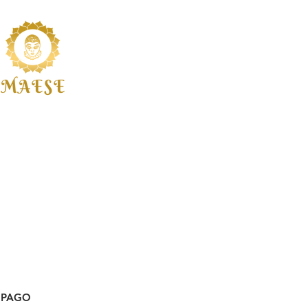
aese_salud
aesesalud
 PAGO