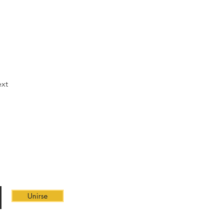
xt
 Y OFERTAS
Unirse