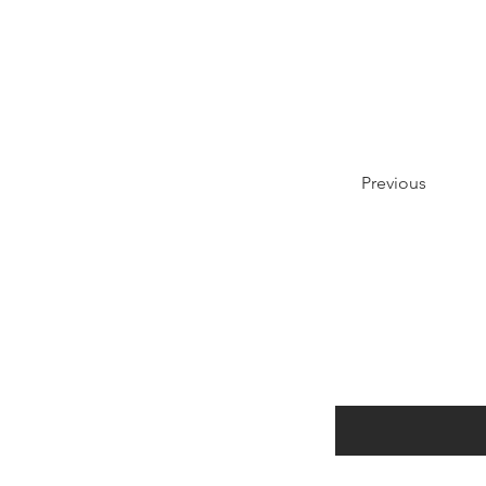
Previous
SÉ EL PRIM
Ingresa tu email aquí