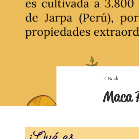
< Back
Maca P