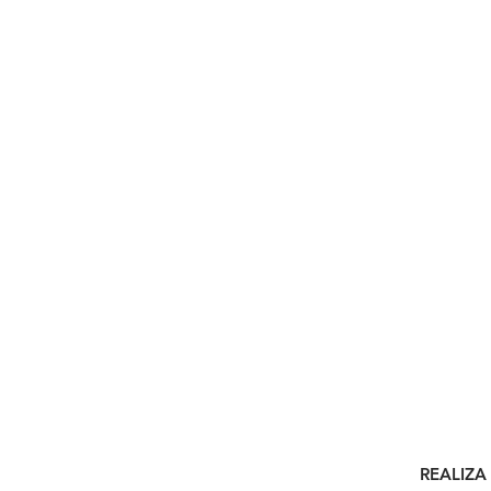
Contacto
Tienda
Blog
Términos y condicion
REALIZA