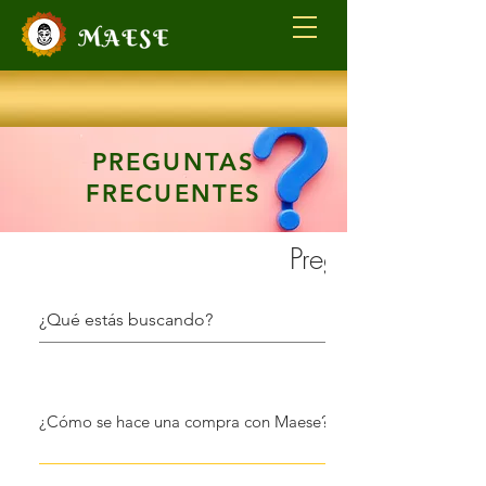
PREGUNTAS
FRECUENTES
Preguntas frecue
¿Cómo se hace una compra con Maese?
Para comprar nuestros productos saludables, puedes adquirirl