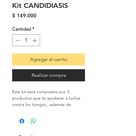
Kit CANDIDIASIS
Precio
$ 149.000
Cantidad
*
Agregar al carrito
Realizar compra
Este kit está compuesto por 3
productos que te ayudarán a luchar
contra los hongos , además de
recuperar el desequilibrio de flora
intestinal y vaginal que se presenta.
🟥Fruta dragón liofilizada (60GR)