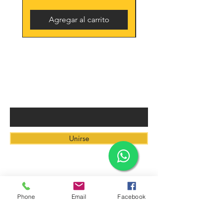
Agregar al carrito
SÉ EL PRIMERO EN CONOCER
NUESTROS PRODUCTOS Y
OFERTAS
Ingresa tu email aquí
Unirse
Contacto
Phone
Email
Facebook
Tienda