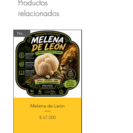
🟧Papaya liofilizada (60GR)
Productos
🟪Aceite de tea tree (10ml)
relacionados
Se deben tomar durante 2 meses.
Natural
Melena de León
Precio
$ 67.000