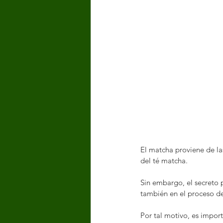
El matcha proviene de las
del té matcha. 
Sin embargo, el secreto 
también en el proceso de
Por tal motivo, es import