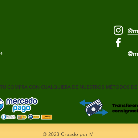
@m
es
@m
 TU COMPRA CON CUALQUIERA DE NUESTROS MÉTODOS DE
© 2023 Creado por M