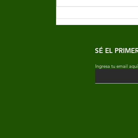
LA IMPORTANCIA DE LA
DESINTOXICACIÓN Y
DEPURACIÓN DEL
HÍGADO: Revitaliza tu
hígado y potencia tu salud.
SÉ EL PRIM
Ingresa tu email aquí