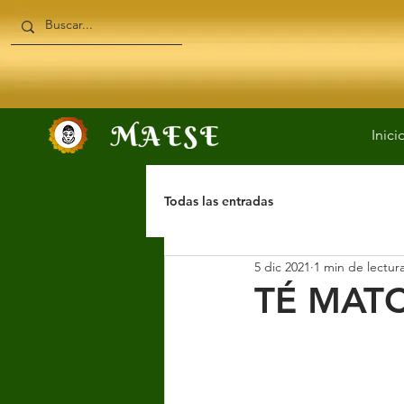
Inici
Todas las entradas
5 dic 2021
1 min de lectur
TÉ MAT