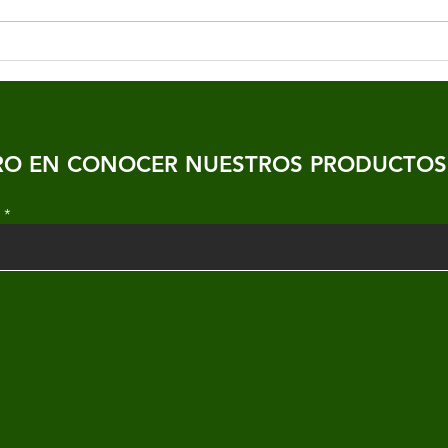
COMO LA MENOPAUSIA
DES
IMPACTA TU SALUD,
MEN
AFECTANDO DIFERENTES
CAM
ÓRGANOS
Lo q
ERO EN CONOCER NUESTROS PRODUCTOS