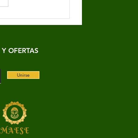
CUBRE CÓMO LA
OPAUSIA PUEDE
BIAR TU VIDA SEXUAL:
ue necesitas saber.
 Y OFERTAS
Unirse